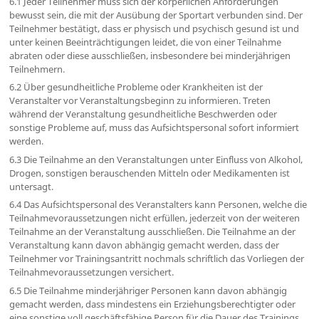
6.1 Jeder Teilnehmer muss sich der körperlichen Anforderungen
bewusst sein, die mit der Ausübung der Sportart verbunden sind. Der
Teilnehmer bestätigt, dass er physisch und psychisch gesund ist und
unter keinen Beeinträchtigungen leidet, die von einer Teilnahme
abraten oder diese ausschließen, insbesondere bei minderjährigen
Teilnehmern.
6.2 Über gesundheitliche Probleme oder Krankheiten ist der
Veranstalter vor Veranstaltungsbeginn zu informieren. Treten
während der Veranstaltung gesundheitliche Beschwerden oder
sonstige Probleme auf, muss das Aufsichtspersonal sofort informiert
werden.
6.3 Die Teilnahme an den Veranstaltungen unter Einfluss von Alkohol,
Drogen, sonstigen berauschenden Mitteln oder Medikamenten ist
untersagt.
6.4 Das Aufsichtspersonal des Veranstalters kann Personen, welche die
Teilnahmevoraussetzungen nicht erfüllen, jederzeit von der weiteren
Teilnahme an der Veranstaltung ausschließen. Die Teilnahme an der
Veranstaltung kann davon abhängig gemacht werden, dass der
Teilnehmer vor Trainingsantritt nochmals schriftlich das Vorliegen der
Teilnahmevoraussetzungen versichert.
6.5 Die Teilnahme minderjähriger Personen kann davon abhängig
gemacht werden, dass mindestens ein Erziehungsberechtigter oder
eine sonstige voll geschäftsfähige Person für die Dauer des Trainings