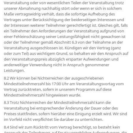
Veranstaltung oder von wesentlichen Teilen der Veranstaltung trotz
unserer Abmahnung nachhaltig stört oder wenn er sich in solchem
Maße vertragswidrig verhält, dass die sofortige Aufhebung des
Vertrages unter Berücksichtigung der beiderseitigen Interessen und
der Interessen weiterer Teilnehmer gerechtfertigt ist. Gleiches gilt, falls
ein Teilnehmer den Anforderungen der Veranstaltung aufgrund von
einer Fehleinschätzung seiner Leistungsfähigkeit nicht gewachsen ist
oder der Teilnehmer gemäß Abschnitt 6.3 von der Teilnahme an der
Veranstaltung ausgeschlossen ist. Kündigen wir den Vertrag (ganz
oder zum Teil) aus wichtigem Grund, so behalten wir den Anspruch auf
den Veranstaltungspreis abzüglich ersparter Aufwendungen und
anderweitiger Verwendung nicht in Anspruch genommener
Leistungen.
8.2 Wir können bei Nichterreichen der ausgeschriebenen
Mindestteilnehmerzahl bis 17:00 Uhr am Veranstaltungsvortag vom
Vertrag zurücktreten, sofern in unserem Programm auf diese
Mindestteilnehmerzahl hingewiesen wurde.
8.3 Trotz Nichterreichen der Mindestteilnehmerzahl kann die
Veranstaltung bei entsprechender Änderung der Dauer oder des
Preises stattfinden, sofern hierüber eine Einigung erzielt wird. Wir sind
im Vorfeld nicht verpflichtet Sie darüber zu unterrichten.
8.4 Sind wir zum Rücktritt vom Vertrag berechtigt, so besteht kein
Anspruch des Teilnehmers auf Ersatz vergeblicher Aufwendungen, die