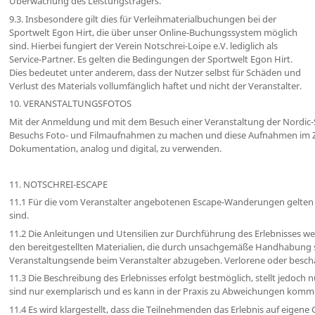
Überwachung des Leistungsträgers.
9.3. Insbesondere gilt dies für Verleihmaterialbuchungen bei der
Sportwelt Egon Hirt, die über unser Online-Buchungssystem möglich
sind. Hierbei fungiert der Verein Notschrei-Loipe e.V. lediglich als
Service-Partner. Es gelten die Bedingungen der Sportwelt Egon Hirt.
Dies bedeutet unter anderem, dass der Nutzer selbst für Schäden und
Verlust des Materials vollumfänglich haftet und nicht der Veranstalter.
10. VERANSTALTUNGSFOTOS
Mit der Anmeldung und mit dem Besuch einer Veranstaltung der Nordic-Sch
Besuchs Foto- und Filmaufnahmen zu machen und diese Aufnahmen im Zus
Dokumentation, analog und digital, zu verwenden.
11. NOTSCHREI-ESCAPE
11.1 Für die vom Veranstalter angebotenen Escape-Wanderungen gelten 
sind.
11.2 Die Anleitungen und Utensilien zur Durchführung des Erlebnisses we
den bereitgestellten Materialien, die durch unsachgemäße Handhabung sein
Veranstaltungsende beim Veranstalter abzugeben. Verlorene oder besch
11.3 Die Beschreibung des Erlebnisses erfolgt bestmöglich, stellt jedoc
sind nur exemplarisch und es kann in der Praxis zu Abweichungen komme
11.4 Es wird klargestellt, dass die Teilnehmenden das Erlebnis auf eigene