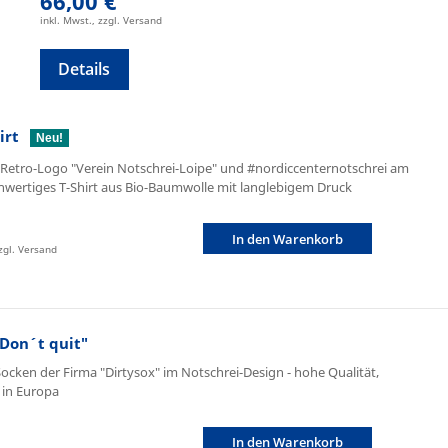
66,00 €
inkl. Mwst., zzgl. Versand
Details
irt
Neu!
t Retro-Logo "Verein Notschrei-Loipe" und #nordiccenternotschrei am
wertiges T-Shirt aus Bio-Baumwolle mit langlebigem Druck
In den Warenkorb
zzgl. Versand
Don´t quit"
Socken der Firma "Dirtysox" im Notschrei-Design - hohe Qualität,
t in Europa
In den Warenkorb