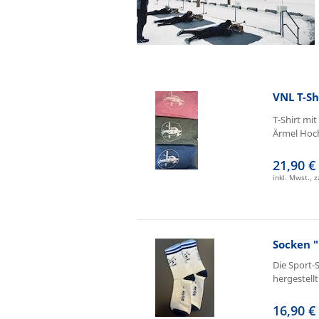
VNL T-Sh
T-Shirt mi
Ärmel Hoch
21,90 €
inkl. Mwst., 
Socken "
Die Sport-
hergestell
16,90 €