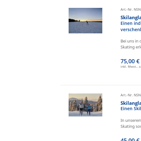
Art.-Nr. NSN
Skilangl
Einen ind
verschen
Bei uns in 
Skating erl
75,00 €
inkl. Mwst., 
Art.-Nr. NSN
Skilang
Einen Sk
In unserem
Skating sow
45,00 €