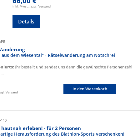
66,00 €
inkl. Mwst., zzgl. Versand
Details
CAPE
Wanderung
fe aus dem Wiesental" - Rätselwanderung am Notschrei
onierts:
Ihr bestellt und sendet uns dann die gewünschte Personenzahl
...
In den Warenkorb
zzgl. Versand
-110
 hautnah erleben! - für 2 Personen
igartige Herausforderung des Biathlon-Sports verschenken!