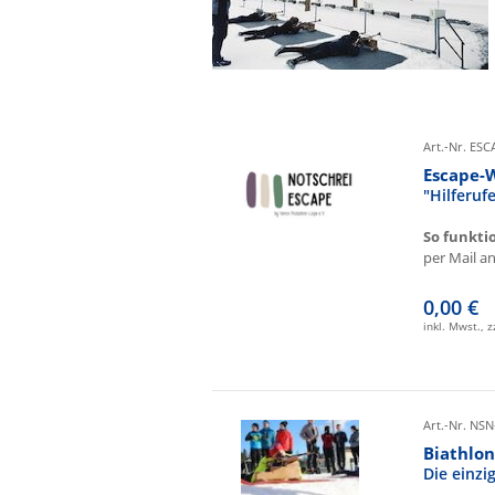
Art.-Nr. ES
Escape-
"Hilferu
So funkti
per Mail an 
0,00 €
inkl. Mwst., 
Art.-Nr. NSN
Biathlon
Die einz