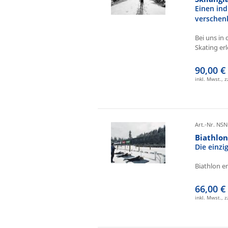
Einen ind
verschen
Bei uns in 
Skating erl
90,00 €
inkl. Mwst., 
Art.-Nr. NSN
Biathlo
Die einz
Biathlon e
66,00 €
inkl. Mwst., 