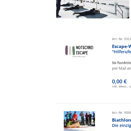
Art.-Nr. ES
Escape-
"Hilferu
So funkti
per Mail an 
0,00 €
inkl. Mwst., 
Art.-Nr. NSN
Biathlon
Die einz