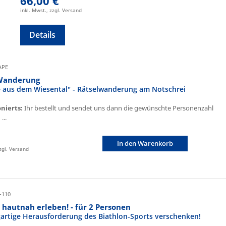
66,00 €
inkl. Mwst., zzgl. Versand
Details
CAPE
Wanderung
fe aus dem Wiesental" - Rätselwanderung am Notschrei
onierts:
Ihr bestellt und sendet uns dann die gewünschte Personenzahl
...
In den Warenkorb
zzgl. Versand
-110
 hautnah erleben! - für 2 Personen
igartige Herausforderung des Biathlon-Sports verschenken!