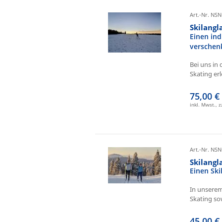
Art.-Nr. NSN
Skilangl
Einen ind
verschen
Bei uns in 
Skating erl
75,00 €
inkl. Mwst., 
Art.-Nr. NSN
Skilang
Einen Sk
In unserem
Skating sow
45,00 €