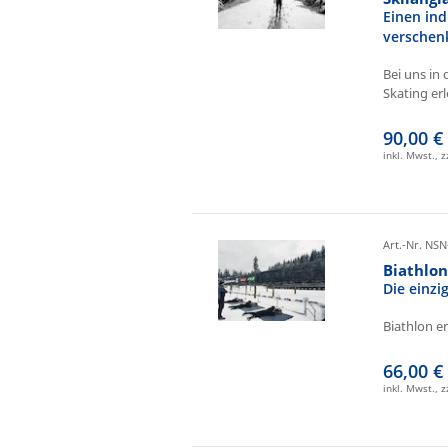
Einen ind
verschen
Bei uns in 
Skating erl
90,00 €
inkl. Mwst., 
Art.-Nr. NSN
Biathlo
Die einz
Biathlon e
66,00 €
inkl. Mwst., 