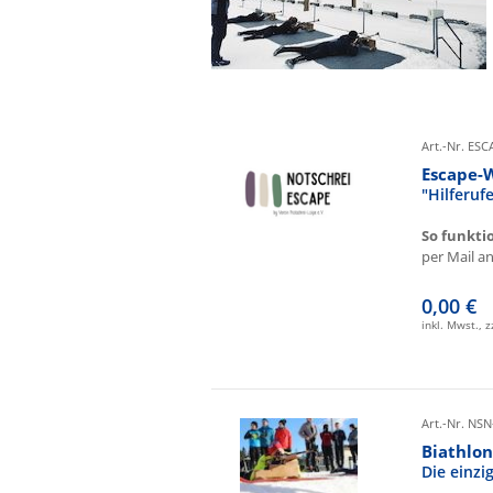
Art.-Nr. ES
Escape-
"Hilferu
So funkti
per Mail an 
0,00 €
inkl. Mwst., 
Art.-Nr. NSN
Biathlon
Die einz