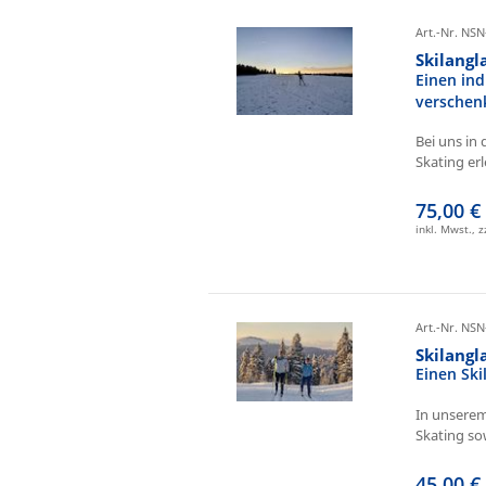
Art.-Nr. NSN
Skilangl
Einen ind
verschen
Bei uns in 
Skating erl
75,00 €
inkl. Mwst., 
Art.-Nr. NSN
Skilang
Einen Sk
In unserem
Skating sow
45,00 €