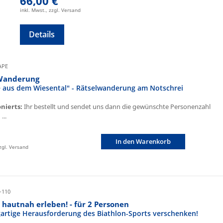
66,00 €
inkl. Mwst., zzgl. Versand
Details
CAPE
Wanderung
fe aus dem Wiesental" - Rätselwanderung am Notschrei
onierts:
Ihr bestellt und sendet uns dann die gewünschte Personenzahl
...
In den Warenkorb
zzgl. Versand
-110
 hautnah erleben! - für 2 Personen
igartige Herausforderung des Biathlon-Sports verschenken!