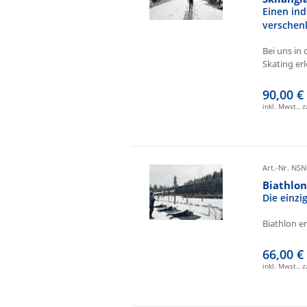
Einen ind
verschen
Bei uns in 
Skating erl
90,00 €
inkl. Mwst., 
Art.-Nr. NSN
Biathlo
Die einz
Biathlon e
66,00 €
inkl. Mwst., 