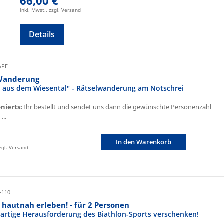
66,00 €
inkl. Mwst., zzgl. Versand
Details
CAPE
Wanderung
fe aus dem Wiesental" - Rätselwanderung am Notschrei
onierts:
Ihr bestellt und sendet uns dann die gewünschte Personenzahl
...
In den Warenkorb
zzgl. Versand
-110
 hautnah erleben! - für 2 Personen
igartige Herausforderung des Biathlon-Sports verschenken!