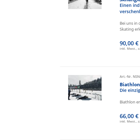
Einen ind
verschen
Bei uns in 
Skating erl
90,00 €
inkl. Mwst., 
Art.-Nr. NSN
Biathlo
Die einz
Biathlon e
66,00 €
inkl. Mwst., 