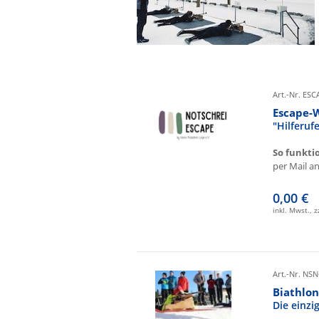
Art.-Nr. ES
Escape-
"Hilferu
So funkti
per Mail an 
0,00 €
inkl. Mwst., 
Art.-Nr. NSN
Biathlon
Die einz