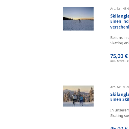
Art.-Nr. NSN
Skilangl
Einen ind
verschen
Bei uns in 
Skating erl
75,00 €
inkl. Mwst., 
Art.-Nr. NSN
Skilang
Einen Sk
In unserem
Skating sow
45,00 €