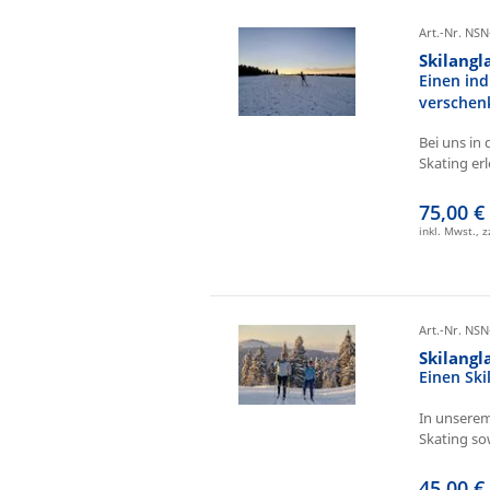
Art.-Nr. NSN
Skilangl
Einen ind
verschen
Bei uns in 
Skating erl
75,00 €
inkl. Mwst., 
Art.-Nr. NSN
Skilang
Einen Sk
In unserem
Skating sow
45,00 €