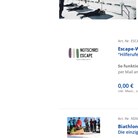
Art.-Nr. ES
Escape-
"Hilferu
So funkti
per Mail an 
0,00 €
inkl. Mwst., 
Art.-Nr. NSN
Biathlon
Die einz