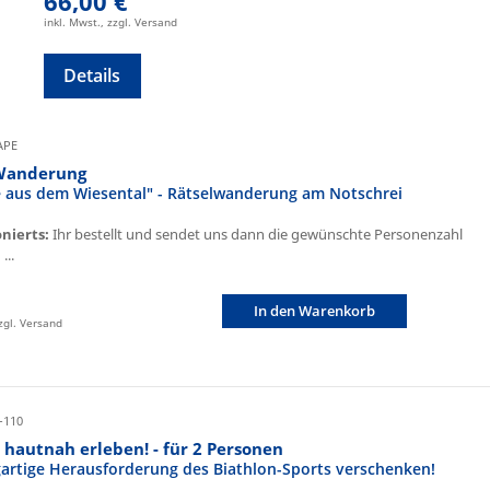
66,00 €
inkl. Mwst., zzgl. Versand
Details
CAPE
Wanderung
fe aus dem Wiesental" - Rätselwanderung am Notschrei
onierts:
Ihr bestellt und sendet uns dann die gewünschte Personenzahl
...
In den Warenkorb
zzgl. Versand
-110
 hautnah erleben! - für 2 Personen
igartige Herausforderung des Biathlon-Sports verschenken!