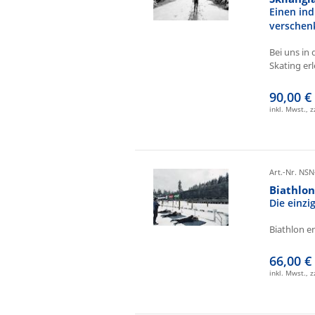
Einen ind
verschen
Bei uns in 
Skating erl
90,00 €
inkl. Mwst., 
Art.-Nr. NSN
Biathlo
Die einz
Biathlon e
66,00 €
inkl. Mwst., 