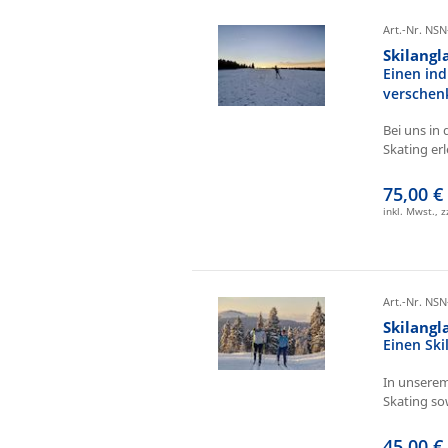
Art.-Nr. NSN
Skilangl
Einen ind
verschen
Bei uns in 
Skating erl
75,00 €
inkl. Mwst., 
Art.-Nr. NSN
Skilang
Einen Sk
In unserem
Skating sow
45,00 €