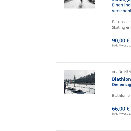
Einen ind
verschen
Bei uns in 
Skating erl
90,00 €
inkl. Mwst., 
Art.-Nr. NSN
Biathlo
Die einz
Biathlon e
66,00 €
inkl. Mwst., 