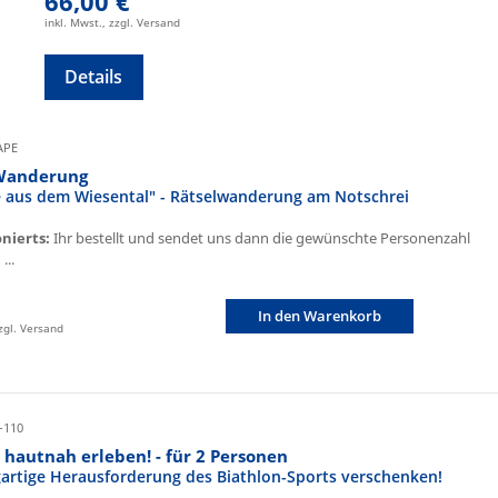
66,00 €
inkl. Mwst., zzgl. Versand
Details
CAPE
Wanderung
fe aus dem Wiesental" - Rätselwanderung am Notschrei
onierts:
Ihr bestellt und sendet uns dann die gewünschte Personenzahl
...
In den Warenkorb
zzgl. Versand
-110
 hautnah erleben! - für 2 Personen
igartige Herausforderung des Biathlon-Sports verschenken!