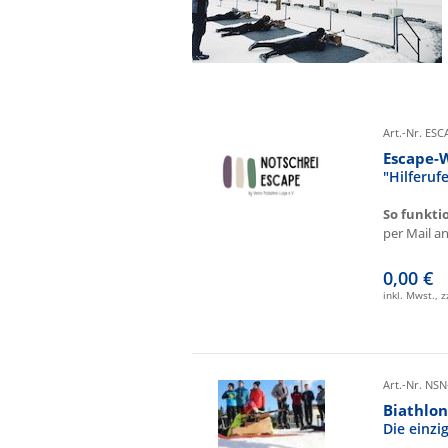
Art.-Nr. ES
Escape-
"Hilferu
So funkti
per Mail an 
0,00 €
inkl. Mwst., 
Art.-Nr. NSN
Biathlon
Die einz