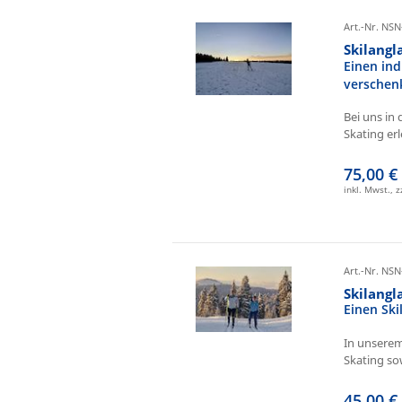
Art.-Nr. NSN
Skilangl
Einen ind
verschen
Bei uns in 
Skating erl
75,00 €
inkl. Mwst., 
Art.-Nr. NSN
Skilang
Einen Sk
In unserem
Skating sow
45,00 €