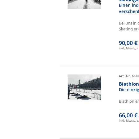
Einen ind
verschen
Bei uns in 
Skating erl
90,00 €
inkl. Mwst., 
Art.-Nr. NSN
Biathlo
Die einz
Biathlon e
66,00 €
inkl. Mwst., 