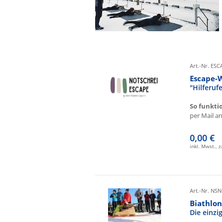
Art.-Nr. ES
Escape-
"Hilferu
So funkti
per Mail an 
0,00 €
inkl. Mwst., 
Art.-Nr. NSN
Biathlon
Die einz