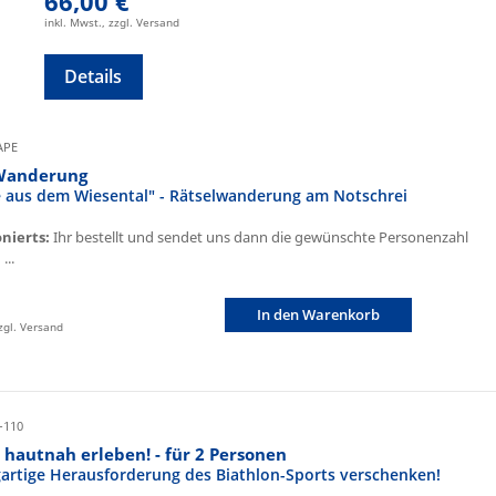
66,00 €
inkl. Mwst., zzgl. Versand
Details
CAPE
Wanderung
fe aus dem Wiesental" - Rätselwanderung am Notschrei
onierts:
Ihr bestellt und sendet uns dann die gewünschte Personenzahl
...
In den Warenkorb
zzgl. Versand
-110
 hautnah erleben! - für 2 Personen
igartige Herausforderung des Biathlon-Sports verschenken!