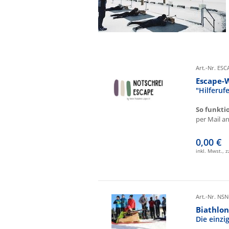
Art.-Nr. ES
Escape-
"Hilferu
So funkti
per Mail an 
0,00 €
inkl. Mwst., 
Art.-Nr. NSN
Biathlon
Die einz