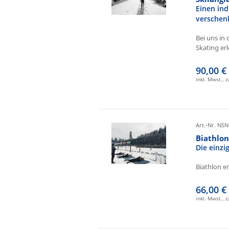
Einen ind
verschen
Bei uns in 
Skating erl
90,00 €
inkl. Mwst., 
Art.-Nr. NSN
Biathlo
Die einz
Biathlon e
66,00 €
inkl. Mwst., 