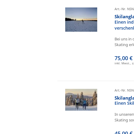
Art.-Nr. NSN
Skilangl
Einen ind
verschen
Bei uns in 
Skating erl
75,00 €
inkl. Mwst., 
Art.-Nr. NSN
Skilang
Einen Sk
In unserem
Skating sow
45,00 €