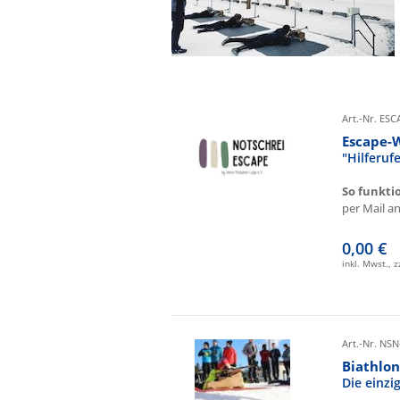
Art.-Nr. ES
Escape-
"Hilferu
So funkti
per Mail an 
0,00 €
inkl. Mwst., 
Art.-Nr. NSN
Biathlon
Die einz