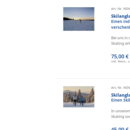
Art.-Nr. NSN
Skilangl
Einen ind
verschen
Bei uns in 
Skating erl
75,00 €
inkl. Mwst., 
Art.-Nr. NSN
Skilang
Einen Sk
In unserem
Skating sow
45,00 €