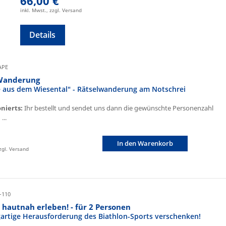
66,00 €
inkl. Mwst., zzgl. Versand
Details
CAPE
Wanderung
fe aus dem Wiesental" - Rätselwanderung am Notschrei
onierts:
Ihr bestellt und sendet uns dann die gewünschte Personenzahl
...
In den Warenkorb
zzgl. Versand
-110
 hautnah erleben! - für 2 Personen
igartige Herausforderung des Biathlon-Sports verschenken!