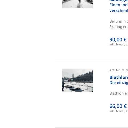
Einen ind
verschen
Bei uns in 
Skating erl
90,00 €
inkl. Mwst., 
Art.-Nr. NSN
Biathlo
Die einz
Biathlon e
66,00 €
inkl. Mwst., 