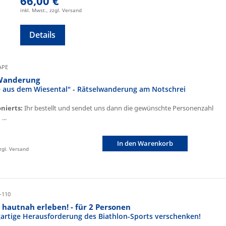
66,00 €
inkl. Mwst., zzgl. Versand
Details
CAPE
Wanderung
fe aus dem Wiesental" - Rätselwanderung am Notschrei
onierts:
Ihr bestellt und sendet uns dann die gewünschte Personenzahl
...
In den Warenkorb
zzgl. Versand
-110
 hautnah erleben! - für 2 Personen
igartige Herausforderung des Biathlon-Sports verschenken!