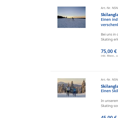
Art.-Nr. NSN
Skilangl
Einen ind
verschen
Bei uns in 
Skating erl
75,00 €
inkl. Mwst., 
Art.-Nr. NSN
Skilang
Einen Sk
In unserem
Skating sow
45,00 €