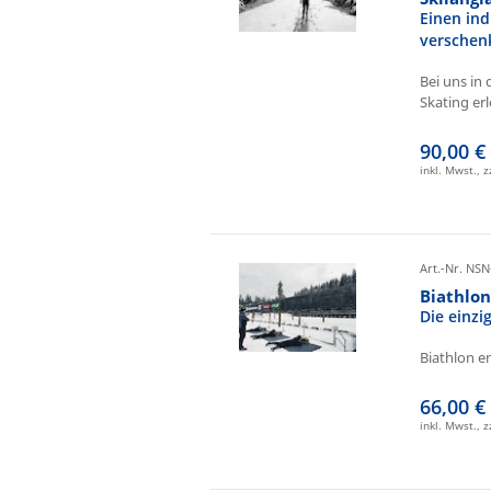
Einen ind
verschen
Bei uns in 
Skating erl
90,00 €
inkl. Mwst., 
Art.-Nr. NSN
Biathlo
Die einz
Biathlon e
66,00 €
inkl. Mwst., 