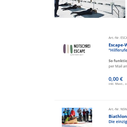
Art.-Nr. ES
Escape-
"Hilferu
So funkti
per Mail an 
0,00 €
inkl. Mwst., 
Art.-Nr. NSN
Biathlon
Die einz