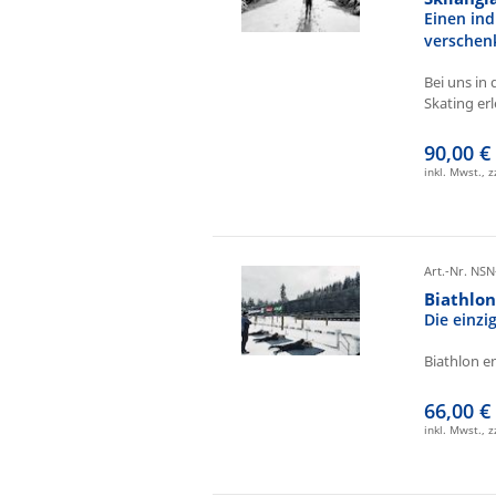
Einen ind
verschen
Bei uns in 
Skating erl
90,00 €
inkl. Mwst., 
Art.-Nr. NSN
Biathlo
Die einz
Biathlon e
66,00 €
inkl. Mwst., 