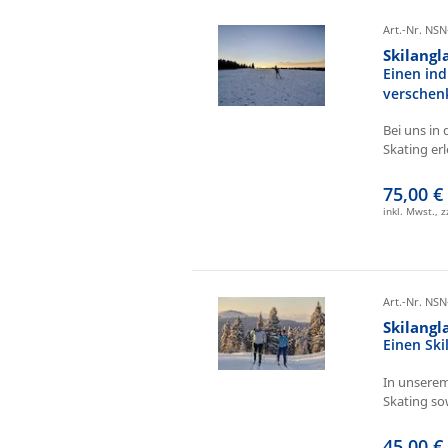
Art.-Nr. NSN
Skilangl
Einen ind
verschen
Bei uns in 
Skating erl
75,00 €
inkl. Mwst., 
Art.-Nr. NSN
Skilang
Einen Sk
In unserem
Skating sow
45,00 €