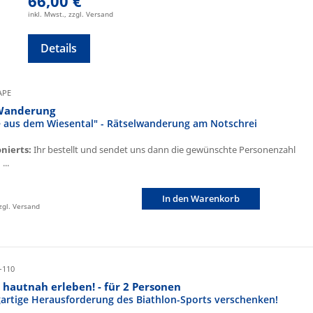
66,00 €
inkl. Mwst., zzgl. Versand
Details
CAPE
Wanderung
fe aus dem Wiesental" - Rätselwanderung am Notschrei
onierts:
Ihr bestellt und sendet uns dann die gewünschte Personenzahl
...
In den Warenkorb
zzgl. Versand
-110
 hautnah erleben! - für 2 Personen
igartige Herausforderung des Biathlon-Sports verschenken!