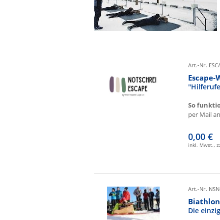
Art.-Nr. ES
Escape-
"Hilferu
So funkti
per Mail an 
0,00 €
inkl. Mwst., 
Art.-Nr. NSN
Biathlon
Die einz