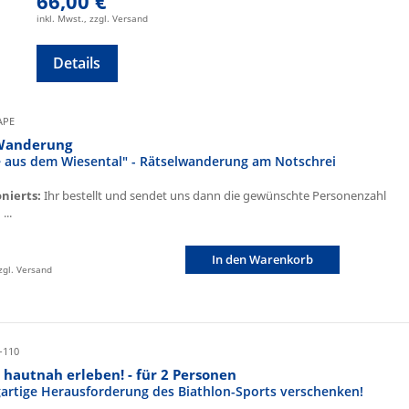
66,00 €
inkl. Mwst., zzgl. Versand
Details
CAPE
Wanderung
fe aus dem Wiesental" - Rätselwanderung am Notschrei
onierts:
Ihr bestellt und sendet uns dann die gewünschte Personenzahl
...
In den Warenkorb
zzgl. Versand
-110
 hautnah erleben! - für 2 Personen
igartige Herausforderung des Biathlon-Sports verschenken!