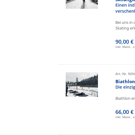
Einen ind
verschen
Bei uns in 
Skating erl
90,00 €
inkl. Mwst., 
Art.-Nr. NSN
Biathlo
Die einz
Biathlon e
66,00 €
inkl. Mwst., 