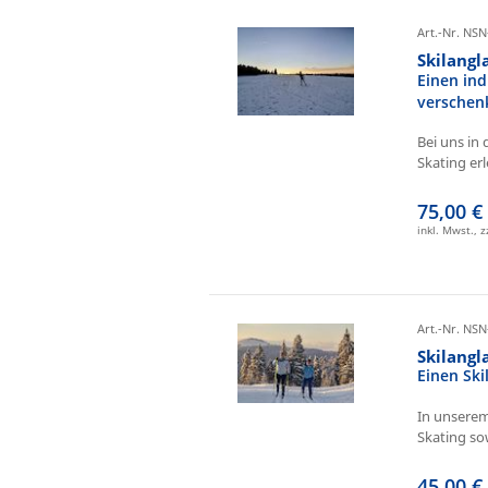
Art.-Nr. NSN
Skilangl
Einen ind
verschen
Bei uns in 
Skating erl
75,00 €
inkl. Mwst., 
Art.-Nr. NSN
Skilang
Einen Sk
In unserem
Skating sow
45,00 €