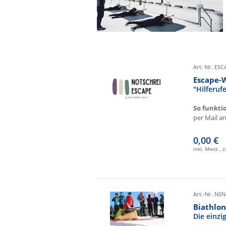
Art.-Nr. ES
Escape-
"Hilferu
So funkti
per Mail an 
0,00 €
inkl. Mwst., 
Art.-Nr. NSN
Biathlon
Die einz