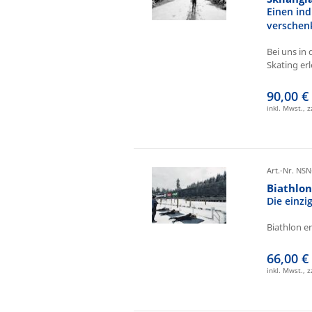
Einen ind
verschen
Bei uns in 
Skating erl
90,00 €
inkl. Mwst., 
Art.-Nr. NSN
Biathlo
Die einz
Biathlon e
66,00 €
inkl. Mwst., 