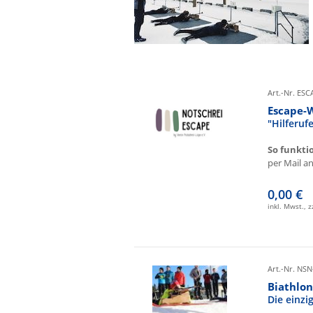
Art.-Nr. ES
Escape-
"Hilferu
So funkti
per Mail an 
0,00 €
inkl. Mwst., 
Art.-Nr. NSN
Biathlon
Die einz