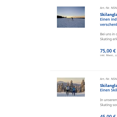
Art.-Nr. NSN
Skilangl
Einen ind
verschen
Bei uns in 
Skating erl
75,00 €
inkl. Mwst., 
Art.-Nr. NSN
Skilang
Einen Sk
In unserem
Skating sow
45,00 €