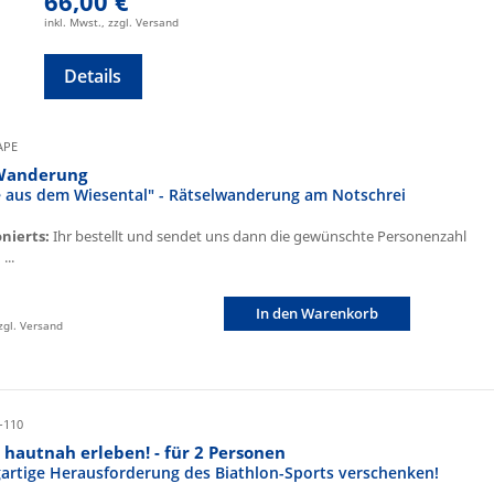
66,00 €
inkl. Mwst., zzgl. Versand
Details
CAPE
Wanderung
fe aus dem Wiesental" - Rätselwanderung am Notschrei
onierts:
Ihr bestellt und sendet uns dann die gewünschte Personenzahl
...
In den Warenkorb
zzgl. Versand
-110
 hautnah erleben! - für 2 Personen
igartige Herausforderung des Biathlon-Sports verschenken!