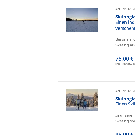
Art.-Nr. NSN
Skilangl
Einen ind
verschen
Bei uns in 
Skating erl
75,00 €
inkl. Mwst., 
Art.-Nr. NSN
Skilang
Einen Sk
In unserem
Skating sow
45,00 €