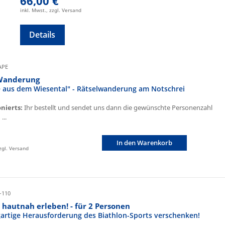
66,00 €
inkl. Mwst., zzgl. Versand
Details
CAPE
Wanderung
fe aus dem Wiesental" - Rätselwanderung am Notschrei
onierts:
Ihr bestellt und sendet uns dann die gewünschte Personenzahl
...
In den Warenkorb
zzgl. Versand
-110
 hautnah erleben! - für 2 Personen
igartige Herausforderung des Biathlon-Sports verschenken!