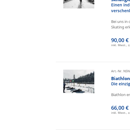
Einen ind
verschen
Bei uns in 
Skating erl
90,00 €
inkl. Mwst., 
Art.-Nr. NSN
Biathlo
Die einz
Biathlon e
66,00 €
inkl. Mwst., 