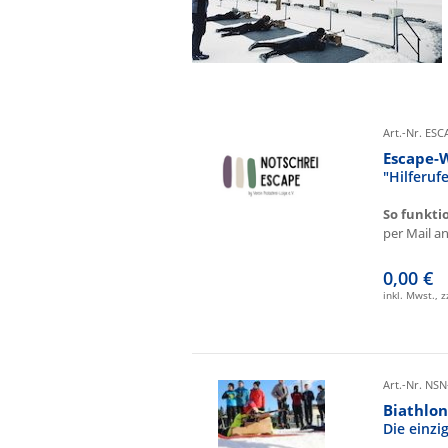
Art.-Nr. ES
Escape-
"Hilferu
So funkti
per Mail an 
0,00 €
inkl. Mwst., 
Art.-Nr. NSN
Biathlon
Die einz