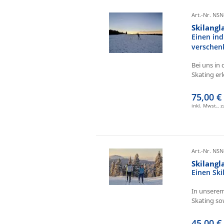
Art.-Nr. NSN
Skilangl
Einen ind
verschen
Bei uns in 
Skating erl
75,00 €
inkl. Mwst., 
Art.-Nr. NSN
Skilang
Einen Sk
In unserem
Skating sow
45,00 €