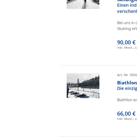
Einen ind
verschen
Bei uns in 
Skating erl
90,00 €
inkl. Mwst., 
Art.-Nr. NSN
Biathlo
Die einz
Biathlon e
66,00 €
inkl. Mwst., 