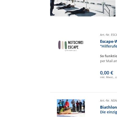
Art.-Nr. ES
Escape-
"Hilferu
So funkti
per Mail an 
0,00 €
inkl. Mwst., 
Art.-Nr. NSN
Biathlon
Die einz