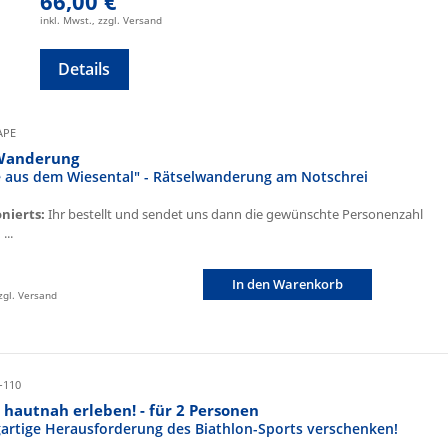
66,00 €
inkl. Mwst., zzgl. Versand
Details
CAPE
Wanderung
fe aus dem Wiesental" - Rätselwanderung am Notschrei
onierts:
Ihr bestellt und sendet uns dann die gewünschte Personenzahl
...
In den Warenkorb
zzgl. Versand
-110
 hautnah erleben! - für 2 Personen
igartige Herausforderung des Biathlon-Sports verschenken!