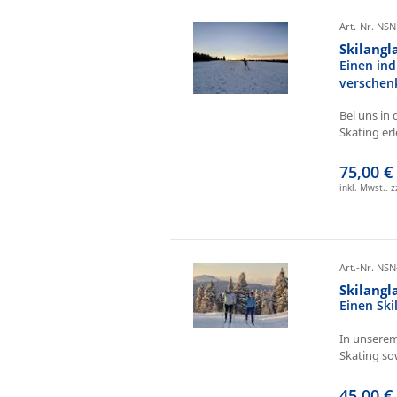
Art.-Nr. NSN
Skilangl
Einen ind
verschen
Bei uns in 
Skating erl
75,00 €
inkl. Mwst., 
Art.-Nr. NSN
Skilang
Einen Sk
In unserem
Skating sow
45,00 €