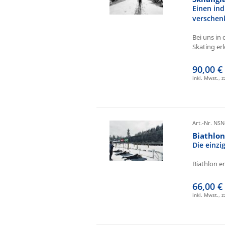
Einen ind
verschen
Bei uns in 
Skating erl
90,00 €
inkl. Mwst., 
Art.-Nr. NSN
Biathlo
Die einz
Biathlon e
66,00 €
inkl. Mwst., 