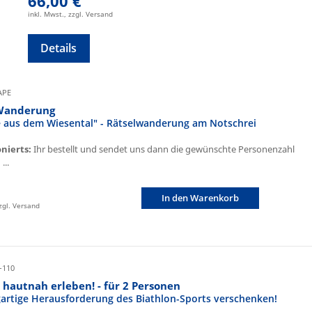
66,00 €
inkl. Mwst., zzgl. Versand
Details
CAPE
Wanderung
fe aus dem Wiesental" - Rätselwanderung am Notschrei
onierts:
Ihr bestellt und sendet uns dann die gewünschte Personenzahl
...
In den Warenkorb
zzgl. Versand
-110
 hautnah erleben! - für 2 Personen
igartige Herausforderung des Biathlon-Sports verschenken!