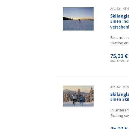
Art.-Nr. NSN
Skilangl
Einen ind
verschen
Bei uns in 
Skating erl
75,00 €
inkl. Mwst., 
Art.-Nr. NSN
Skilang
Einen Sk
In unserem
Skating sow
45,00 €