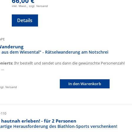
66,00 €
inkl. Mwst., zzgl. Versand
Details
CAPE
Wanderung
fe aus dem Wiesental" - Rätselwanderung am Notschrei
onierts:
Ihr bestellt und sendet uns dann die gewünschte Personenzahl
...
In den Warenkorb
zzgl. Versand
-110
 hautnah erleben! - für 2 Personen
igartige Herausforderung des Biathlon-Sports verschenken!