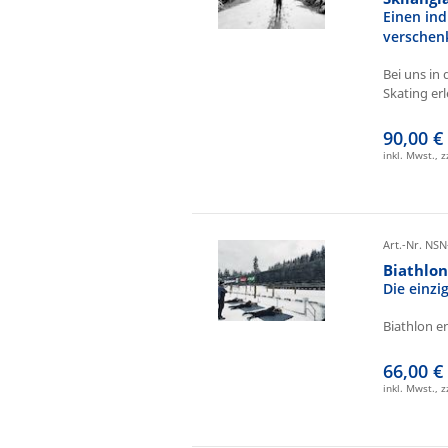
Einen ind
verschen
Bei uns in 
Skating erl
90,00 €
inkl. Mwst., 
Art.-Nr. NSN
Biathlo
Die einz
Biathlon e
66,00 €
inkl. Mwst., 