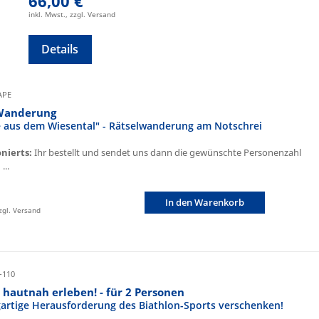
66,00 €
inkl. Mwst., zzgl. Versand
Details
CAPE
Wanderung
fe aus dem Wiesental" - Rätselwanderung am Notschrei
onierts:
Ihr bestellt und sendet uns dann die gewünschte Personenzahl
...
In den Warenkorb
zzgl. Versand
-110
 hautnah erleben! - für 2 Personen
igartige Herausforderung des Biathlon-Sports verschenken!