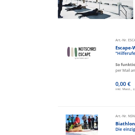
Art.-Nr. ES
Escape-
"Hilferu
So funkti
per Mail an 
0,00 €
inkl. Mwst., 
Art.-Nr. NSN
Biathlon
Die einz