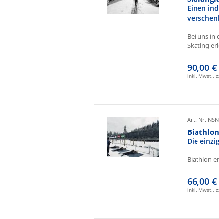
Einen ind
verschen
Bei uns in 
Skating erl
90,00 €
inkl. Mwst., 
Art.-Nr. NSN
Biathlo
Die einz
Biathlon e
66,00 €
inkl. Mwst., 