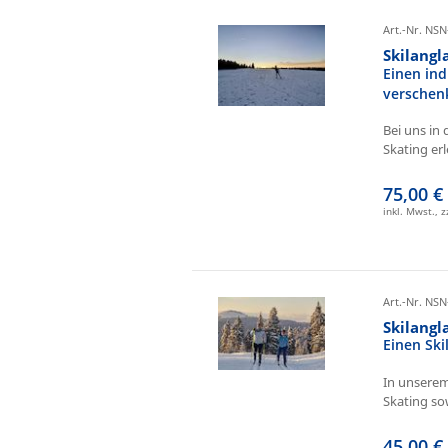
Art.-Nr. NSN
Skilangl
Einen ind
verschen
Bei uns in 
Skating erl
75,00 €
inkl. Mwst., 
Art.-Nr. NSN
Skilang
Einen Sk
In unserem
Skating sow
45,00 €