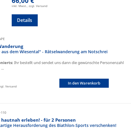
66,00 €
inkl. Mwst., zzgl. Versand
Details
CAPE
Wanderung
fe aus dem Wiesental" - Rätselwanderung am Notschrei
onierts:
Ihr bestellt und sendet uns dann die gewünschte Personenzahl
...
In den Warenkorb
zzgl. Versand
-110
 hautnah erleben! - für 2 Personen
igartige Herausforderung des Biathlon-Sports verschenken!