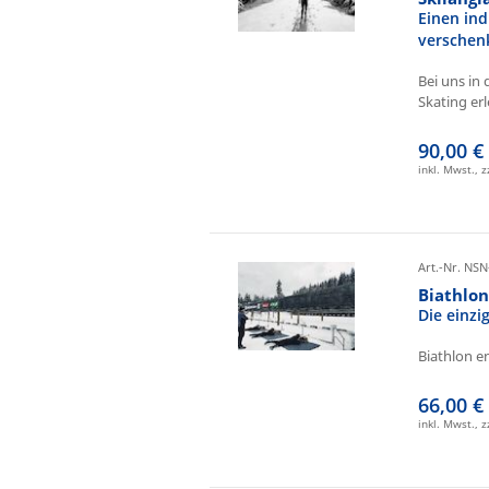
Einen ind
verschen
Bei uns in 
Skating erl
90,00 €
inkl. Mwst., 
Art.-Nr. NSN
Biathlo
Die einz
Biathlon e
66,00 €
inkl. Mwst., 