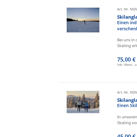
Art.-Nr. NSN
Skilangl
Einen ind
verschen
Bei uns in 
Skating erl
75,00 €
inkl. Mwst., 
Art.-Nr. NSN
Skilang
Einen Sk
In unserem
Skating sow
45,00 €