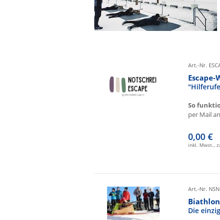
Art.-Nr. ES
Escape-
"Hilferu
So funkti
per Mail an 
0,00 €
inkl. Mwst., 
Art.-Nr. NSN
Biathlon
Die einz