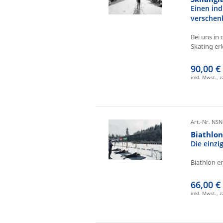
Einen ind
verschen
Bei uns in 
Skating erl
90,00 €
inkl. Mwst., 
Art.-Nr. NSN
Biathlo
Die einz
Biathlon e
66,00 €
inkl. Mwst., 