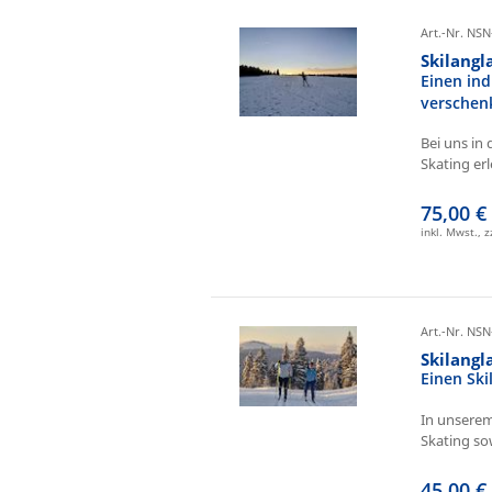
Art.-Nr. NSN
Skilangl
Einen ind
verschen
Bei uns in 
Skating erl
75,00 €
inkl. Mwst., 
Art.-Nr. NSN
Skilang
Einen Sk
In unserem
Skating sow
45,00 €