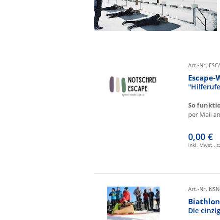
Art.-Nr. ES
Escape-
"Hilferu
So funkti
per Mail an 
0,00 €
inkl. Mwst., 
Art.-Nr. NSN
Biathlon
Die einz