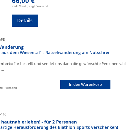
66,00 €
inkl. Mwst., zzgl. Versand
Details
CAPE
Wanderung
fe aus dem Wiesental" - Rätselwanderung am Notschrei
onierts:
Ihr bestellt und sendet uns dann die gewünschte Personenzahl
...
In den Warenkorb
zzgl. Versand
-110
 hautnah erleben! - für 2 Personen
igartige Herausforderung des Biathlon-Sports verschenken!