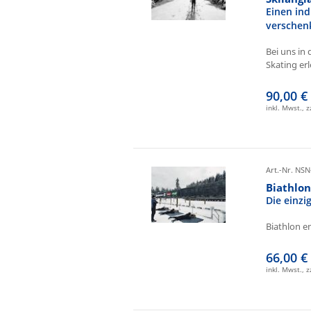
Einen ind
verschen
Bei uns in 
Skating erl
90,00 €
inkl. Mwst., 
Art.-Nr. NSN
Biathlo
Die einz
Biathlon e
66,00 €
inkl. Mwst., 