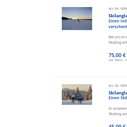
Art.-Nr. NSN
Skilangl
Einen ind
verschen
Bei uns in 
Skating erl
75,00 €
inkl. Mwst., 
Art.-Nr. NSN
Skilang
Einen Sk
In unserem
Skating sow
45,00 €