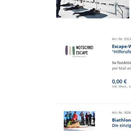
Art.-Nr. ES
Escape-
"Hilferu
So funkti
per Mail an 
0,00 €
inkl. Mwst., 
Art.-Nr. NSN
Biathlon
Die einz