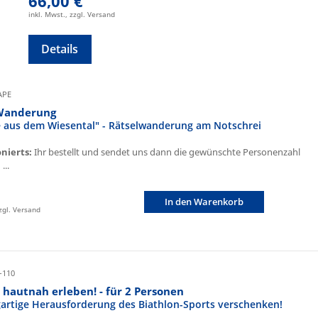
66,00 €
inkl. Mwst., zzgl. Versand
Details
CAPE
Wanderung
fe aus dem Wiesental" - Rätselwanderung am Notschrei
onierts:
Ihr bestellt und sendet uns dann die gewünschte Personenzahl
...
In den Warenkorb
zzgl. Versand
-110
 hautnah erleben! - für 2 Personen
igartige Herausforderung des Biathlon-Sports verschenken!