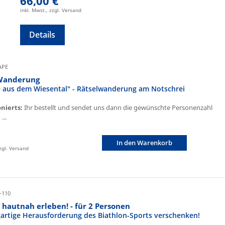
66,00 €
inkl. Mwst., zzgl. Versand
Details
CAPE
Wanderung
fe aus dem Wiesental" - Rätselwanderung am Notschrei
onierts:
Ihr bestellt und sendet uns dann die gewünschte Personenzahl
...
In den Warenkorb
zzgl. Versand
-110
 hautnah erleben! - für 2 Personen
igartige Herausforderung des Biathlon-Sports verschenken!