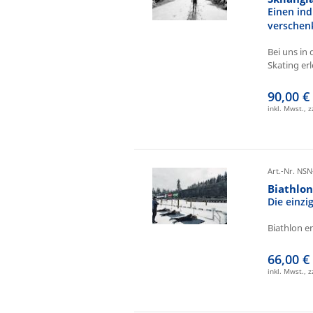
Einen ind
verschen
Bei uns in 
Skating erl
90,00 €
inkl. Mwst., 
Art.-Nr. NSN
Biathlo
Die einz
Biathlon e
66,00 €
inkl. Mwst., 