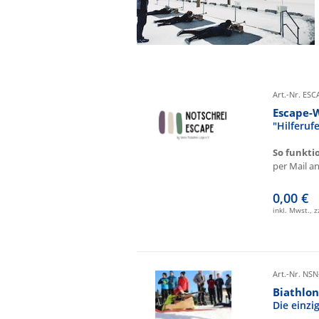
Art.-Nr. ES
Escape-
"Hilferu
So funkti
per Mail an 
0,00 €
inkl. Mwst., 
Art.-Nr. NSN
Biathlon
Die einz