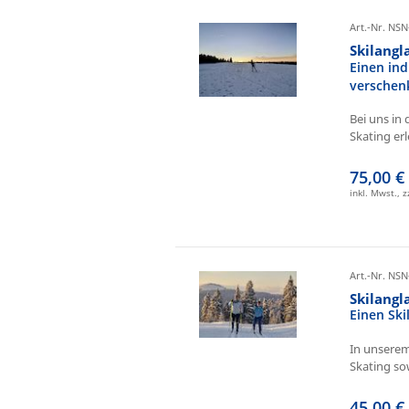
Art.-Nr. NSN
Skilangl
Einen ind
verschen
Bei uns in 
Skating erl
75,00 €
inkl. Mwst., 
Art.-Nr. NSN
Skilang
Einen Sk
In unserem
Skating sow
45,00 €