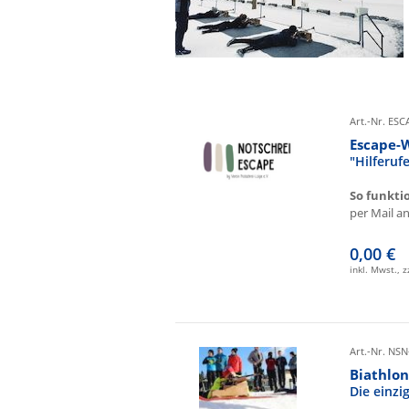
Art.-Nr. ES
Escape-
"Hilferu
So funkti
per Mail an 
0,00 €
inkl. Mwst., 
Art.-Nr. NSN
Biathlon
Die einz