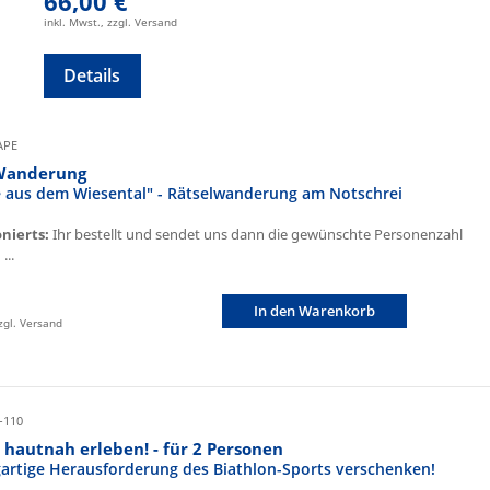
66,00 €
inkl. Mwst., zzgl. Versand
Details
CAPE
Wanderung
fe aus dem Wiesental" - Rätselwanderung am Notschrei
onierts:
Ihr bestellt und sendet uns dann die gewünschte Personenzahl
...
In den Warenkorb
zzgl. Versand
-110
 hautnah erleben! - für 2 Personen
igartige Herausforderung des Biathlon-Sports verschenken!