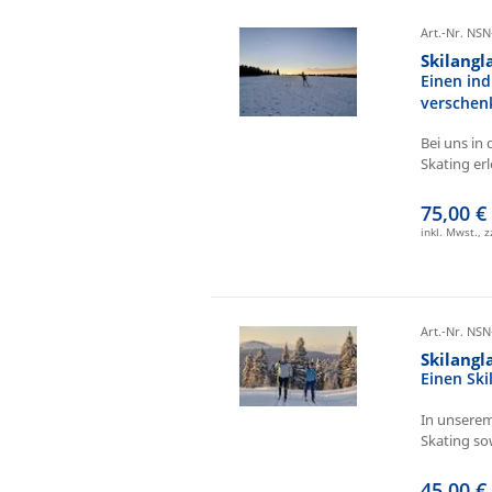
Art.-Nr. NSN
Skilangl
Einen ind
verschen
Bei uns in 
Skating erl
75,00 €
inkl. Mwst., 
Art.-Nr. NSN
Skilang
Einen Sk
In unserem
Skating sow
45,00 €