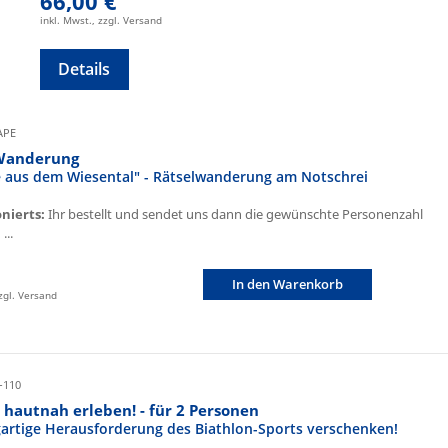
66,00 €
inkl. Mwst., zzgl. Versand
Details
CAPE
Wanderung
fe aus dem Wiesental" - Rätselwanderung am Notschrei
onierts:
Ihr bestellt und sendet uns dann die gewünschte Personenzahl
...
In den Warenkorb
zzgl. Versand
-110
 hautnah erleben! - für 2 Personen
igartige Herausforderung des Biathlon-Sports verschenken!