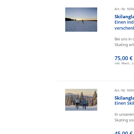
Art.-Nr. NSN
Skilangl
Einen ind
verschen
Bei uns in 
Skating erl
75,00 €
inkl. Mwst., 
Art.-Nr. NSN
Skilang
Einen Sk
In unserem
Skating sow
45,00 €