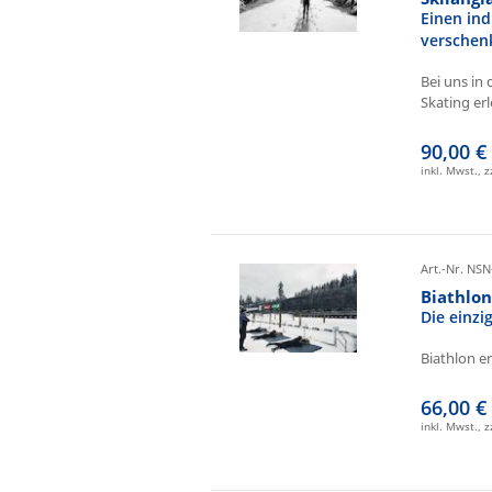
Einen ind
verschen
Bei uns in 
Skating erl
90,00 €
inkl. Mwst., 
Art.-Nr. NSN
Biathlo
Die einz
Biathlon e
66,00 €
inkl. Mwst., 