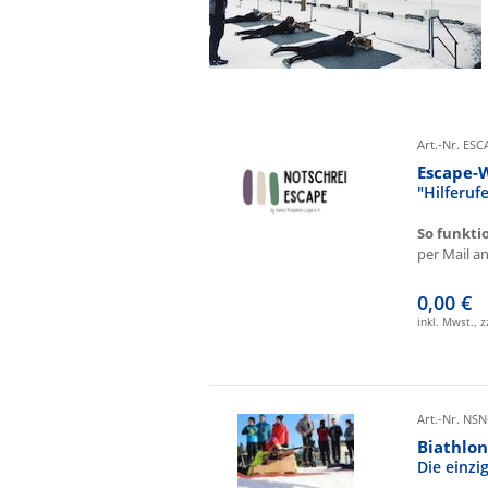
Art.-Nr. ES
Escape-
"Hilferu
So funkti
per Mail an 
0,00 €
inkl. Mwst., 
Art.-Nr. NSN
Biathlon
Die einz