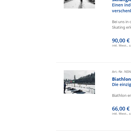
Einen ind
verschen
Bei uns in 
Skating erl
90,00 €
inkl. Mwst., 
Art.-Nr. NSN
Biathlo
Die einz
Biathlon e
66,00 €
inkl. Mwst., 