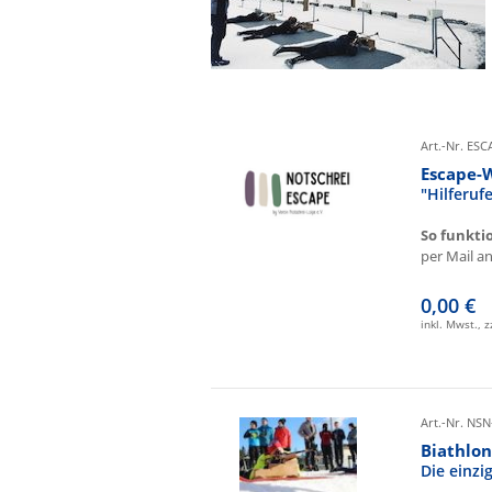
Art.-Nr. ES
Escape-
"Hilferu
So funkti
per Mail an 
0,00 €
inkl. Mwst., 
Art.-Nr. NSN
Biathlon
Die einz