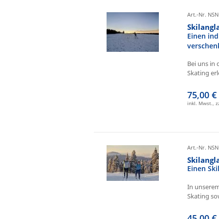
Art.-Nr. NSN
Skilangl
Einen ind
verschen
Bei uns in 
Skating erl
75,00 €
inkl. Mwst., 
Art.-Nr. NSN
Skilang
Einen Sk
In unserem
Skating sow
45,00 €