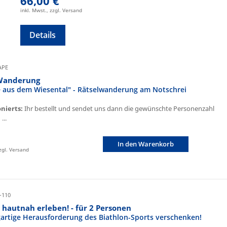
66,00 €
inkl. Mwst., zzgl. Versand
Details
CAPE
Wanderung
fe aus dem Wiesental" - Rätselwanderung am Notschrei
onierts:
Ihr bestellt und sendet uns dann die gewünschte Personenzahl
...
In den Warenkorb
zzgl. Versand
-110
 hautnah erleben! - für 2 Personen
igartige Herausforderung des Biathlon-Sports verschenken!