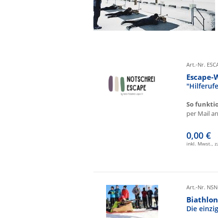
Art.-Nr. ES
Escape-
"Hilferu
So funkti
per Mail an 
0,00 €
inkl. Mwst., 
Art.-Nr. NSN
Biathlon
Die einz