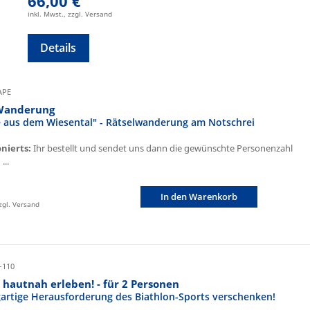
66,00 €
inkl. Mwst., zzgl. Versand
Details
CAPE
Wanderung
fe aus dem Wiesental" - Rätselwanderung am Notschrei
onierts:
Ihr bestellt und sendet uns dann die gewünschte Personenzahl
...
In den Warenkorb
zzgl. Versand
-110
 hautnah erleben! - für 2 Personen
igartige Herausforderung des Biathlon-Sports verschenken!