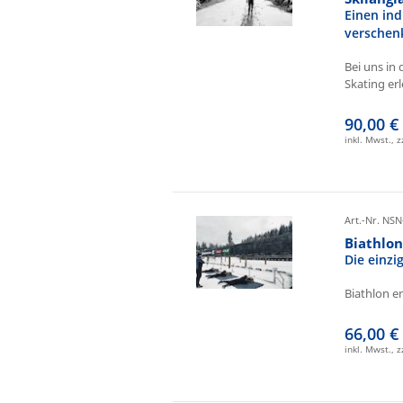
Einen ind
verschen
Bei uns in 
Skating erl
90,00 €
inkl. Mwst., 
Art.-Nr. NSN
Biathlo
Die einz
Biathlon e
66,00 €
inkl. Mwst., 