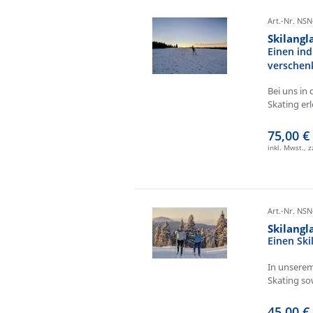
Art.-Nr. NSN
Skilangl
Einen ind
verschen
Bei uns in 
Skating erl
75,00 €
inkl. Mwst., 
Art.-Nr. NSN
Skilang
Einen Sk
In unserem
Skating sow
45,00 €