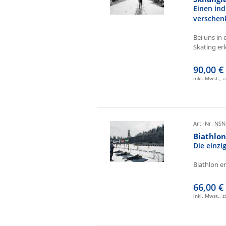
Einen ind
verschen
Bei uns in 
Skating erl
90,00 €
inkl. Mwst., 
Art.-Nr. NSN
Biathlo
Die einz
Biathlon e
66,00 €
inkl. Mwst., 