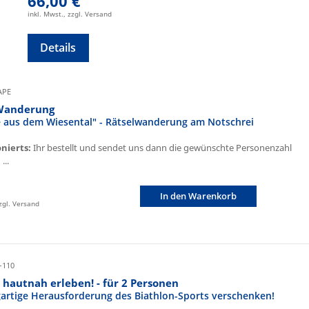
66,00 €
inkl. Mwst., zzgl. Versand
Details
CAPE
Wanderung
fe aus dem Wiesental" - Rätselwanderung am Notschrei
onierts:
Ihr bestellt und sendet uns dann die gewünschte Personenzahl
...
In den Warenkorb
zzgl. Versand
-110
 hautnah erleben! - für 2 Personen
igartige Herausforderung des Biathlon-Sports verschenken!