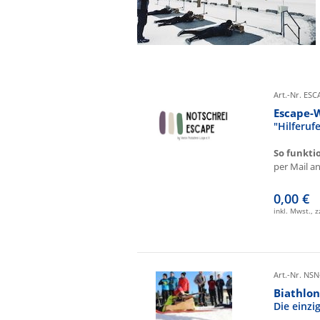
Art.-Nr. ES
Escape-
"Hilferu
So funkti
per Mail an 
0,00 €
inkl. Mwst., 
Art.-Nr. NSN
Biathlon
Die einz