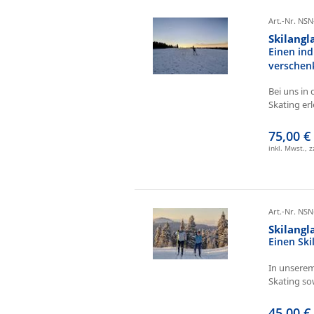
Art.-Nr. NSN
Skilangl
Einen ind
verschen
Bei uns in 
Skating erl
75,00 €
inkl. Mwst., 
Art.-Nr. NSN
Skilang
Einen Sk
In unserem
Skating sow
45,00 €