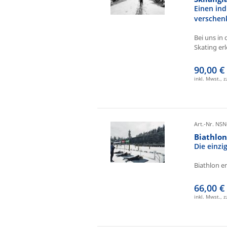
Einen ind
verschen
Bei uns in 
Skating erl
90,00 €
inkl. Mwst., 
Art.-Nr. NSN
Biathlo
Die einz
Biathlon e
66,00 €
inkl. Mwst., 