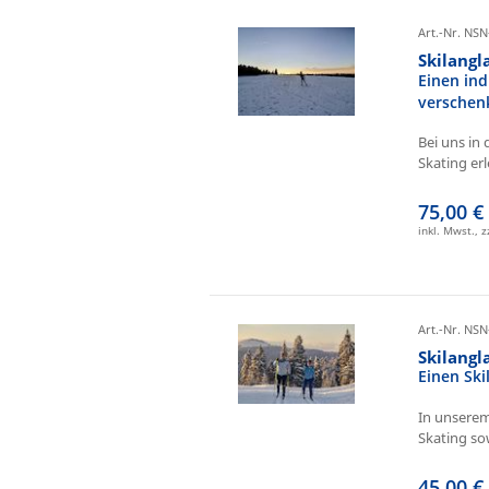
Art.-Nr. NSN
Skilangl
Einen ind
verschen
Bei uns in 
Skating erl
75,00 €
inkl. Mwst., 
Art.-Nr. NSN
Skilang
Einen Sk
In unserem
Skating sow
45,00 €