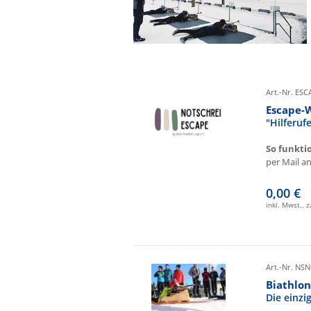
Art.-Nr. ES
Escape-
"Hilferu
So funkti
per Mail an 
0,00 €
inkl. Mwst., 
Art.-Nr. NSN
Biathlon
Die einz