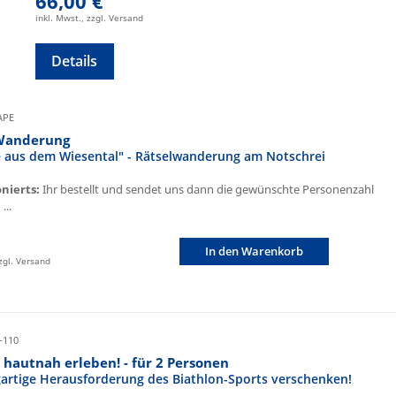
66,00 €
inkl. Mwst., zzgl. Versand
Details
CAPE
Wanderung
fe aus dem Wiesental" - Rätselwanderung am Notschrei
onierts:
Ihr bestellt und sendet uns dann die gewünschte Personenzahl
...
In den Warenkorb
zzgl. Versand
-110
 hautnah erleben! - für 2 Personen
igartige Herausforderung des Biathlon-Sports verschenken!