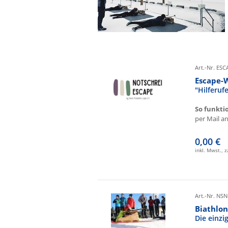
Art.-Nr. ES
Escape-
"Hilferu
So funkti
per Mail an 
0,00 €
inkl. Mwst., 
Art.-Nr. NSN
Biathlon
Die einz