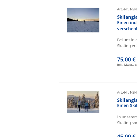
Art.-Nr. NSN
Skilangl
Einen ind
verschen
Bei uns in 
Skating erl
75,00 €
inkl. Mwst., 
Art.-Nr. NSN
Skilang
Einen Sk
In unserem
Skating sow
45,00 €