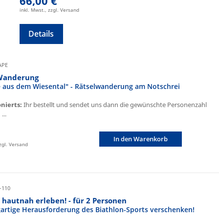
66,00 €
inkl. Mwst., zzgl. Versand
Details
CAPE
Wanderung
fe aus dem Wiesental" - Rätselwanderung am Notschrei
onierts:
Ihr bestellt und sendet uns dann die gewünschte Personenzahl
...
In den Warenkorb
zzgl. Versand
-110
 hautnah erleben! - für 2 Personen
igartige Herausforderung des Biathlon-Sports verschenken!