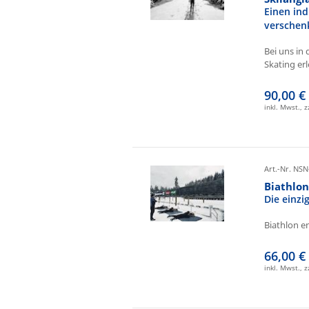
Einen ind
verschen
Bei uns in 
Skating erl
90,00 €
inkl. Mwst., 
Art.-Nr. NSN
Biathlo
Die einz
Biathlon e
66,00 €
inkl. Mwst., 