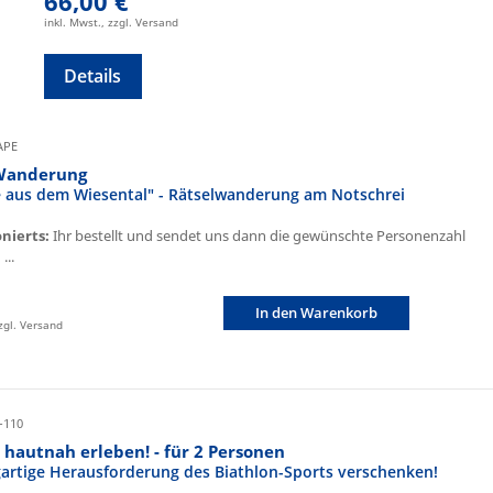
66,00 €
inkl. Mwst., zzgl. Versand
Details
CAPE
Wanderung
fe aus dem Wiesental" - Rätselwanderung am Notschrei
onierts:
Ihr bestellt und sendet uns dann die gewünschte Personenzahl
...
In den Warenkorb
zzgl. Versand
-110
 hautnah erleben! - für 2 Personen
igartige Herausforderung des Biathlon-Sports verschenken!