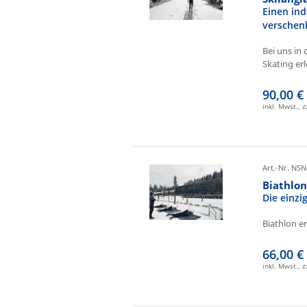
Einen ind
verschen
Bei uns in 
Skating erl
90,00 €
inkl. Mwst., 
Art.-Nr. NSN
Biathlo
Die einz
Biathlon e
66,00 €
inkl. Mwst., 