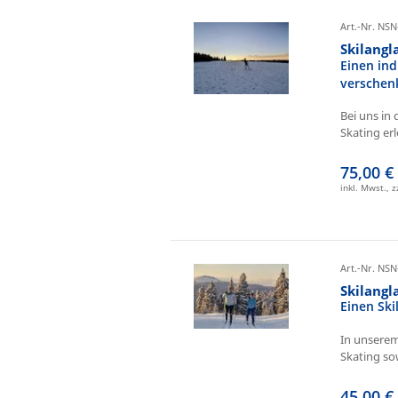
Art.-Nr. NSN
Skilangl
Einen ind
verschen
Bei uns in 
Skating erl
75,00 €
inkl. Mwst., 
Art.-Nr. NSN
Skilang
Einen Sk
In unserem
Skating sow
45,00 €