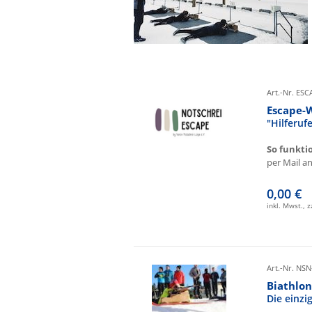
Art.-Nr. ES
Escape-
"Hilferu
So funkti
per Mail an 
0,00 €
inkl. Mwst., 
Art.-Nr. NSN
Biathlon
Die einz