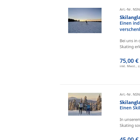
Art.-Nr. NSN
Skilangl
Einen ind
verschen
Bei uns in 
Skating erl
75,00 €
inkl. Mwst., 
Art.-Nr. NSN
Skilang
Einen Sk
In unserem
Skating sow
45,00 €