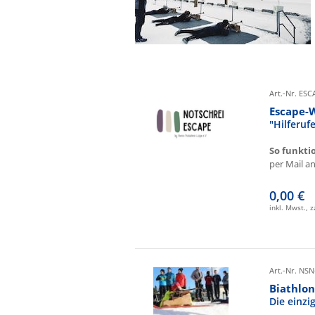
Art.-Nr. ES
Escape-
"Hilferu
So funkti
per Mail an 
0,00 €
inkl. Mwst., 
Art.-Nr. NSN
Biathlon
Die einz