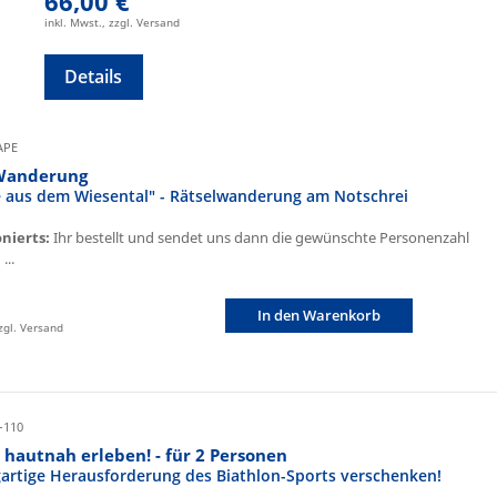
66,00 €
inkl. Mwst., zzgl. Versand
Details
CAPE
Wanderung
fe aus dem Wiesental" - Rätselwanderung am Notschrei
onierts:
Ihr bestellt und sendet uns dann die gewünschte Personenzahl
...
In den Warenkorb
zzgl. Versand
-110
 hautnah erleben! - für 2 Personen
igartige Herausforderung des Biathlon-Sports verschenken!