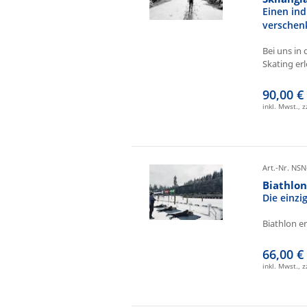
Einen ind
verschen
Bei uns in 
Skating erl
90,00 €
inkl. Mwst., 
Art.-Nr. NSN
Biathlo
Die einz
Biathlon e
66,00 €
inkl. Mwst., 