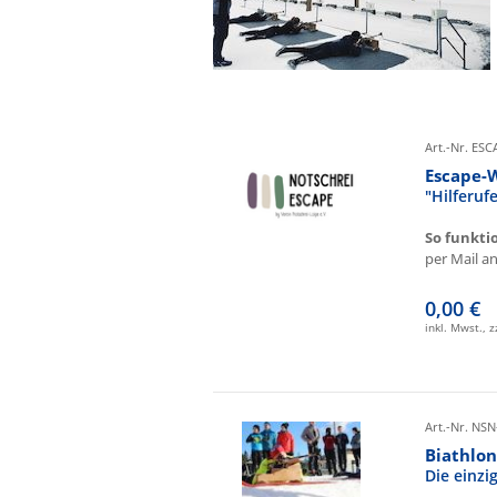
Art.-Nr. ES
Escape-
"Hilferu
So funkti
per Mail an 
0,00 €
inkl. Mwst., 
Art.-Nr. NSN
Biathlon
Die einz