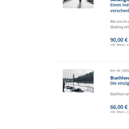
Einen ind
verschen
Bei uns in 
Skating erl
90,00 €
inkl. Mwst., 
Art.-Nr. NSN
Biathlo
Die einz
Biathlon e
66,00 €
inkl. Mwst., 