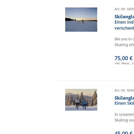
Art.-Nr. NSN
Skilangl
Einen ind
verschen
Bei uns in 
Skating erl
75,00 €
inkl. Mwst., 
Art.-Nr. NSN
Skilang
Einen Sk
In unserem
Skating sow
45,00 €