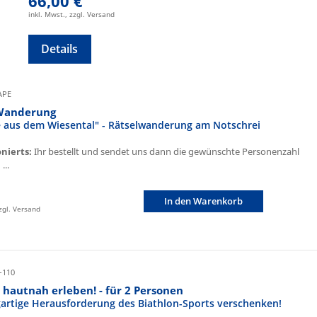
66,00 €
inkl. Mwst., zzgl. Versand
Details
CAPE
Wanderung
fe aus dem Wiesental" - Rätselwanderung am Notschrei
onierts:
Ihr bestellt und sendet uns dann die gewünschte Personenzahl
...
In den Warenkorb
zzgl. Versand
-110
 hautnah erleben! - für 2 Personen
igartige Herausforderung des Biathlon-Sports verschenken!