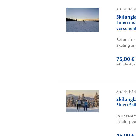
Art.-Nr. NSN
Skilangl
Einen ind
verschen
Bei uns in 
Skating erl
75,00 €
inkl. Mwst., 
Art.-Nr. NSN
Skilang
Einen Sk
In unserem
Skating sow
45,00 €