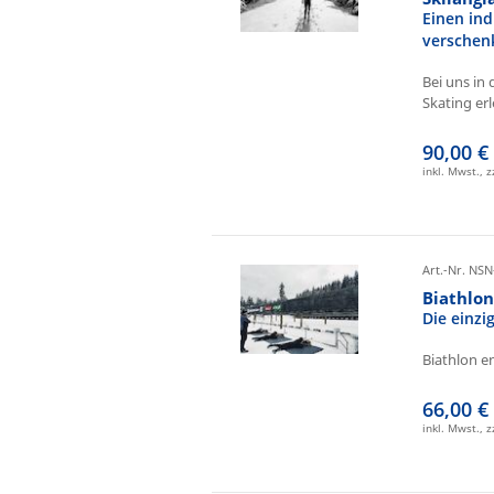
Einen ind
verschen
Bei uns in 
Skating erl
90,00 €
inkl. Mwst., 
Art.-Nr. NSN
Biathlo
Die einz
Biathlon e
66,00 €
inkl. Mwst., 