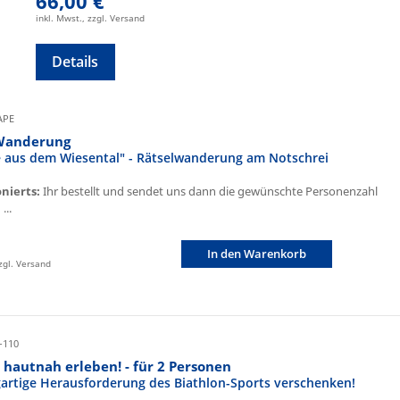
66,00 €
inkl. Mwst., zzgl. Versand
Details
CAPE
Wanderung
fe aus dem Wiesental" - Rätselwanderung am Notschrei
onierts:
Ihr bestellt und sendet uns dann die gewünschte Personenzahl
...
In den Warenkorb
zzgl. Versand
-110
 hautnah erleben! - für 2 Personen
igartige Herausforderung des Biathlon-Sports verschenken!