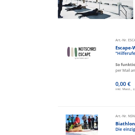
Art.-Nr. ES
Escape-
"Hilferu
So funkti
per Mail an 
0,00 €
inkl. Mwst., 
Art.-Nr. NSN
Biathlon
Die einz